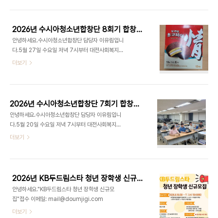
만나 서로의 근황을 나누는 시간을 가진 후, '여름냇
가', '달팽이의 하루', '푸른 지구별', '아름다운 세상'
4곡을 함께 연습하였습니다. 특히 새롭게 배운 곡들
2026년 수시아청소년합창단 8회기 합창교육
을 잘 기억하고 있을지 궁금했는데, 처음에는 다소 조
안녕하세요.수시아청소년합창단 담당자 이유림입니
심스럽고 자신 없는 목소리로 시작했지만 연습이 진
다.5월 27일 수요일 저녁 7시부터 대전사회복지회
행될수록 가사와 멜로디를 자연스럽게 떠올리며 적
관 9층 가치100+에서 수시아청소년합창단 8회기
더보기
극적으로 참여하는 모습을 보였습니다.음정과 박자,
합창교육을 진행하였습니다.오늘 합창 교육에서는
가사를 하나하나 꼼꼼히 확인하며 끝까지 집중하여
저번 시간에 배웠던 ‘여름냇가’ 노래도 불러보고 ‘달
연습하였고, 서로의 소리에 귀 기울이며 더욱 완성도
팽이의 하루’의 새로운 노래를 배웠습니다. 새로운 노
있는 합창을 만들어 나갔습니다. 꾸준히 노력하며 성
래도 금방 따라는 단원들~ 이번 간식은 홍0현 단원
장하는..
2026년 수시아청소년합창단 7회기 합창교육
이 맛있는 초코파이 사주었습니다! 수시아 생각해주
안녕하세요.수시아청소년합창단 담당자 이유림입니
셔서 너무 감사합니다.6월 3일은 지방선거로 쉬고
다.5월 20일 수요일 저녁 7시부터 대전사회복지회
6월 10일날 보는데 단원들이 여름냇가와 달팽이의
관 9층 가치100+에서 수시아청소년합창단 7회기
더보기
하루 노래들을 잘 기억하고 있는지 궁금합니다. 수시
합창교육을 진행하였습니다.오늘 합창 교육에서는
아청소년합창단 파이팅♥
저번 시간에 배웠던 ‘여름냇가’ 가사의 의미를 생각하
면서 글도 읽어보고 한 사람씩 음정과 박자를 알아가
며 배웠던 시간이였습니다. 다음 시간에는 배웠던거
2026년 KB두드림스타 청년 장학생 신규모집
까먹지 않고 생각해서 노래를 부르는 모습이 그려지
안녕하세요."KB두드림스타 청년 장학생 신규모
고 기대가 됩니다!수시아청소년합창단 파이팅♥
집"접수 이메일: mail@doumjigi.com
더보기