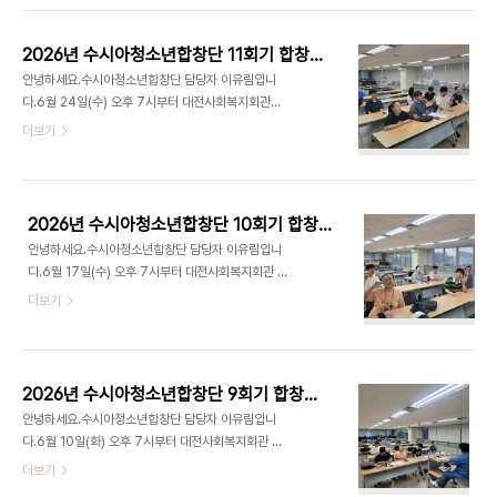
들을 부르며 자신이 좋아하는 노래를 찾아보고 발표
를 하였습니다. 각자 다른 노래들을 부르고 의미를 가
2026년 수시아청소년합창단 11회기 합창교육
지며 행복해 하는 단원들과 함께 즐거운 연습을 했던
안녕하세요.수시아청소년합창단 담당자 이유림입니
날이였던 것 같다고 지휘자 선생님의 총평을 주셨습
다.6월 24일(수) 오후 7시부터 대전사회복지회관
니다! 그리고 노래를 부를 때 영상도 찍었답니다~~
9층 가치100+에서 수시아청소년합창단 11회기 합
더보기
오늘도 수시아청소년합창단 화이팅! 사랑합니다♥
창교육을 진행하였습니다.공연을 다른날로 잡아 다
시 하기로 하였습니다. 이번 공연에 예정되었던거는
아쉽지만 조금만 더 연습하여 더 멋진 모습으로 하겠
습니다.오늘은 ‘바람이 부는 곳, 아름다운세상’을 불
2026년 수시아청소년합창단 10회기 합창교육
러보았습니다. 공연을 하겠다는 마음으로 연습하면
안녕하세요.수시아청소년합창단 담당자 이유림입니
서 긴장감을 놓치지 않은 단원들의 모습을 볼 수 있었
다.6월 17일(수) 오후 7시부터 대전사회복지회관 9
습니다! 오늘도 수시아청소년합창단 화이팅!사랑합
층 가치100+에서 수시아청소년합창단 10회기 합창
더보기
니다♥
교육을 진행하였습니다.7월 6일(월) 행사에 공연이
예정되어 있어서 ‘푸른지구별, 버터플라이, 아름다운
세상’ 노래를 연습하였습니다. 단원들이 좋아하는 노
래이기도 하고 열심히 부른 노래이기 때문에 자신감
2026년 수시아청소년합창단 9회기 합창교육
있게 부를 수 있을 것 같습니다!공연을 앞둔다는 생각
안녕하세요.수시아청소년합창단 담당자 이유림입니
에 긴장 반, 설렘 반으로 노래를 불렀던 것 같습니다.
다.6월 10일(화) 오후 7시부터 대전사회복지회관 9
오늘도 수시아청소년합창단 파이팅! 사랑합니다♥
층 가치100+에서 수시아청소년합창단 9회기 합창
더보기
교육을 진행하였습니다.지난주 휴강 이후 오랜만에