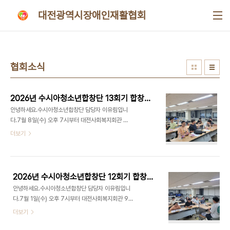
본문 바로가기
대전광역시장애인재활협회
협회소식
2026년 수시아청소년합창단 13회기 합창교육
안녕하세요.수시아청소년합창단 담당자 이유림입니
다.7월 8일(수) 오후 7시부터 대전사회복지회관 9
층 가치100+에서 수시아청소년합창단 13회기 합창
더보기
교육을 진행하였습니다.오늘은 ‘푸른지구별, 여름냇
가’를 연습하였습니다.오늘은 단합을 하기 위해 과일
빙고와 단원의 이름으로 빙고 게임을 하였습니다.여
름 방학온 것 마냥 하하호호 웃으면서 교육이 더 재미
2026년 수시아청소년합창단 12회기 합창교육
있는 시간을 보낸 것 같습니다~~오늘도 수시아청소
안녕하세요.수시아청소년합창단 담당자 이유림입니
년합창단 화이팅! 사랑합니다♥
다.7월 1일(수) 오후 7시부터 대전사회복지회관 9
층 가치100+에서 수시아청소년합창단 12회기 합창
더보기
교육을 진행하였습니다.오늘은 ‘여름냇가, 바람이 불
어오는곳, 달팽이의 하루, 버터플라이’ 등 많은 노래