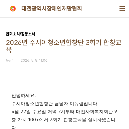
본문 바로가기
대전광역시장애인재활협회
협회소식/활동소식
2026년 수시아청소년합창단 3회기 합창교
육
유딤이
2026. 5. 8. 11:06
안녕하세요
.
수시아청소년합창단 담당자 이유림입니다
.
4
월
22
일 수요일 저녁
7
시부터 대전사회복지회관
9
층 가치
100+
에서
3
회기 합창교육을 실시하였습니
다
.