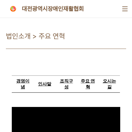
본문 바로가기
대전광역시장애인재활협회
법인소개 > 주요 연혁
경영이
조직구
주요 연
오시는
인사말
념
성
혁
길