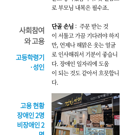
로 부모님 내복은 필수죠.
단골 손님
: 주문 받는 것
사회참여
이 서툴고 가끔 기다려야 하지
와 고용
만, 언제나 해맑은 웃는 얼굴
로 인사해줘서 기분이 좋습니
고등학령기
다. 장애인 일자리에 도움
·성인
이 되는 것도 같아서 흐믓합니
다.
고용 현황
장애인 2명
비장애인 2
명