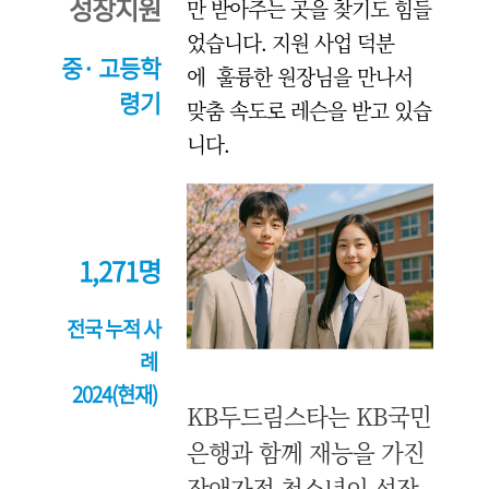
성장지원
만 받아주는 곳을 찾기도 힘들
었습니다. 지원 사업 덕분
중· 고등학
에 훌륭한 원장님을 만나서
령기
맞춤 속도로 레슨을 받고 있습
니다.
1,271명
전국 누적 사
례
2024(현재)
KB두드림스타는 KB국민
은행과 함께 재능을 가진
장애가정 청소년이 성장