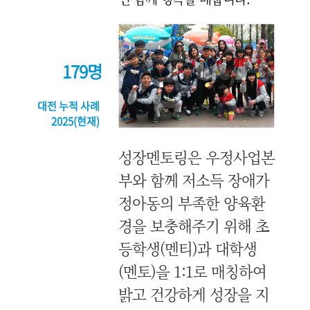
179명
대전 누적 사례
2025(현재)
성장멘토링은 우정사업본
부와 함께 저소득 장애가
정아동의 부족한 양육환
경을 보충해주기 위해 초
등학생(멘티)과 대학생
(멘토)을 1:1로 매칭하여
밝고 건강하게 성장을 지