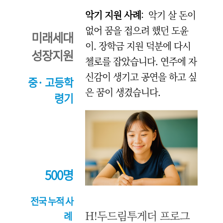
악기 지원 사례
: 악기 살 돈이
없어 꿈을 접으려 했던 도윤
미래세대
이. 장학금 지원 덕분에 다시
성장지원
첼로를 잡았습니다. 연주에 자
신감이 생기고 공연을 하고 싶
중· 고등학
은 꿈이 생겼습니다.
령기
500명
전국 누적 사
H!두드림투게더 프로그
례