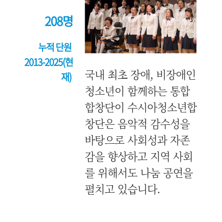
208명
누적 단원
2013-2025(현
국내 최초 장애, 비장애인
재)
청소년이 함께하는 통합
합창단이 수시아청소년합
창단은 음악적 감수성을
바탕으로 사회성과 자존
감을 향상하고 지역 사회
를 위해서도 나눔 공연을
펼치고 있습니다.