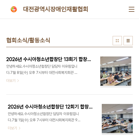
본문 바로가기
대전광역시장애인재활협회
협회소식/활동소식
2026년 수시아청소년합창단 13회기 합창교육
안녕하세요.수시아청소년합창단 담당자 이유림입니
다.7월 8일(수) 오후 7시부터 대전사회복지회관 9
층 가치100+에서 수시아청소년합창단 13회기 합창
더보기
교육을 진행하였습니다.오늘은 ‘푸른지구별, 여름냇
가’를 연습하였습니다.오늘은 단합을 하기 위해 과일
빙고와 단원의 이름으로 빙고 게임을 하였습니다.여
름 방학온 것 마냥 하하호호 웃으면서 교육이 더 재미
2026년 수시아청소년합창단 12회기 합창교육
있는 시간을 보낸 것 같습니다~~오늘도 수시아청소
안녕하세요.수시아청소년합창단 담당자 이유림입니
년합창단 화이팅! 사랑합니다♥
다.7월 1일(수) 오후 7시부터 대전사회복지회관 9
층 가치100+에서 수시아청소년합창단 12회기 합창
더보기
교육을 진행하였습니다.오늘은 ‘여름냇가, 바람이 불
어오는곳, 달팽이의 하루, 버터플라이’ 등 많은 노래