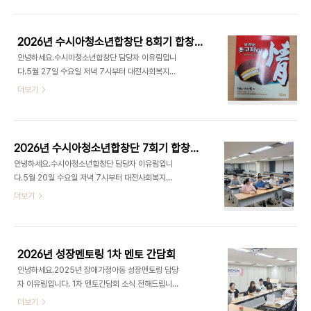
만나 서로의 근황을 나누는 시간을 가진 후, '여름냇
가', '달팽이의 하루', '푸른 지구별', '아름다운 세상'
4곡을 함께 연습하였습니다. 특히 새롭게 배운 곡들
2026년 수시아청소년합창단 8회기 합창교육
을 잘 기억하고 있을지 궁금했는데, 처음에는 다소 조
안녕하세요.수시아청소년합창단 담당자 이유림입니
심스럽고 자신 없는 목소리로 시작했지만 연습이 진
다.5월 27일 수요일 저녁 7시부터 대전사회복지회
행될수록 가사와 멜로디를 자연스럽게 떠올리며 적
관 9층 가치100+에서 수시아청소년합창단 8회기
더보기
극적으로 참여하는 모습을 보였습니다.음정과 박자,
합창교육을 진행하였습니다.오늘 합창 교육에서는
가사를 하나하나 꼼꼼히 확인하며 끝까지 집중하여
저번 시간에 배웠던 ‘여름냇가’ 노래도 불러보고 ‘달
연습하였고, 서로의 소리에 귀 기울이며 더욱 완성도
팽이의 하루’의 새로운 노래를 배웠습니다. 새로운 노
있는 합창을 만들어 나갔습니다. 꾸준히 노력하며 성
래도 금방 따라는 단원들~ 이번 간식은 홍0현 단원
장하는..
2026년 수시아청소년합창단 7회기 합창교육
이 맛있는 초코파이 사주었습니다! 수시아 생각해주
안녕하세요.수시아청소년합창단 담당자 이유림입니
셔서 너무 감사합니다.6월 3일은 지방선거로 쉬고
다.5월 20일 수요일 저녁 7시부터 대전사회복지회
6월 10일날 보는데 단원들이 여름냇가와 달팽이의
관 9층 가치100+에서 수시아청소년합창단 7회기
더보기
하루 노래들을 잘 기억하고 있는지 궁금합니다. 수시
합창교육을 진행하였습니다.오늘 합창 교육에서는
아청소년합창단 파이팅♥
저번 시간에 배웠던 ‘여름냇가’ 가사의 의미를 생각하
면서 글도 읽어보고 한 사람씩 음정과 박자를 알아가
며 배웠던 시간이였습니다. 다음 시간에는 배웠던거
2026년 성장멘토링 1차 멘토 간담회
까먹지 않고 생각해서 노래를 부르는 모습이 그려지
안녕하세요.2025년 장애가정아동 성장멘토링 담당
고 기대가 됩니다!수시아청소년합창단 파이팅♥
자 이유림입니다. 1차 멘토간담회 소식 전해드립니
다.지난 5월 22일(금) 진행되었던 2026년 장애가
더보기