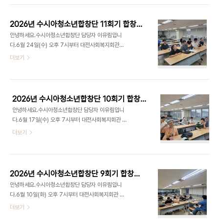
들을 부르며 자신이 좋아하는 노래를 찾아보고 발표
를 하였습니다. 각자 다른 노래들을 부르고 의미를 가
2026년 수시아청소년합창단 11회기 합창교육
지며 행복해 하는 단원들과 함께 즐거운 연습을 했던
안녕하세요.수시아청소년합창단 담당자 이유림입니
날이였던 것 같다고 지휘자 선생님의 총평을 주셨습
다.6월 24일(수) 오후 7시부터 대전사회복지회관
니다! 그리고 노래를 부를 때 영상도 찍었답니다~~
9층 가치100+에서 수시아청소년합창단 11회기 합
더보기
오늘도 수시아청소년합창단 화이팅! 사랑합니다♥
창교육을 진행하였습니다.공연을 다른날로 잡아 다
시 하기로 하였습니다. 이번 공연에 예정되었던거는
아쉽지만 조금만 더 연습하여 더 멋진 모습으로 하겠
습니다.오늘은 ‘바람이 부는 곳, 아름다운세상’을 불
2026년 수시아청소년합창단 10회기 합창교육
러보았습니다. 공연을 하겠다는 마음으로 연습하면
안녕하세요.수시아청소년합창단 담당자 이유림입니
서 긴장감을 놓치지 않은 단원들의 모습을 볼 수 있었
다.6월 17일(수) 오후 7시부터 대전사회복지회관 9
습니다! 오늘도 수시아청소년합창단 화이팅!사랑합
층 가치100+에서 수시아청소년합창단 10회기 합창
더보기
니다♥
교육을 진행하였습니다.7월 6일(월) 행사에 공연이
예정되어 있어서 ‘푸른지구별, 버터플라이, 아름다운
세상’ 노래를 연습하였습니다. 단원들이 좋아하는 노
래이기도 하고 열심히 부른 노래이기 때문에 자신감
2026년 수시아청소년합창단 9회기 합창교육
있게 부를 수 있을 것 같습니다!공연을 앞둔다는 생각
안녕하세요.수시아청소년합창단 담당자 이유림입니
에 긴장 반, 설렘 반으로 노래를 불렀던 것 같습니다.
다.6월 10일(화) 오후 7시부터 대전사회복지회관 9
오늘도 수시아청소년합창단 파이팅! 사랑합니다♥
층 가치100+에서 수시아청소년합창단 9회기 합창
더보기
교육을 진행하였습니다.지난주 휴강 이후 오랜만에